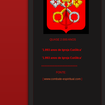
QUASE 2.000 ANOS
'1.993 anos de Igreja Católica'
'1.993 anos de Igreja Católica'
======================
FONTE:
[
www.combate-espiritual.com
]