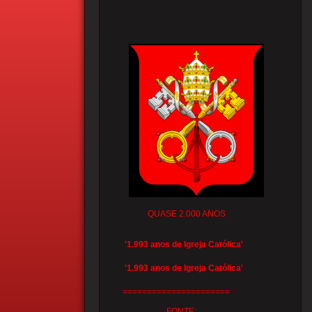
QUASE 2.000 ANOS
'1.993 anos de Igreja Católica'
'1.993 anos de Igreja Católica'
======================
FONTE: