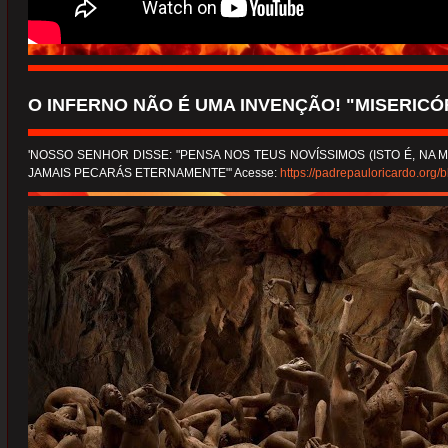
O INFERNO NÃO É UMA INVENÇÃO! "MISERICÓR
'NOSSO SENHOR DISSE: "PENSA NOS TEUS NOVÍSSIMOS (ISTO É, NA M
JAMAIS PECARÁS ETERNAMENTE"' Acesse:
https://padrepauloricardo.org/b