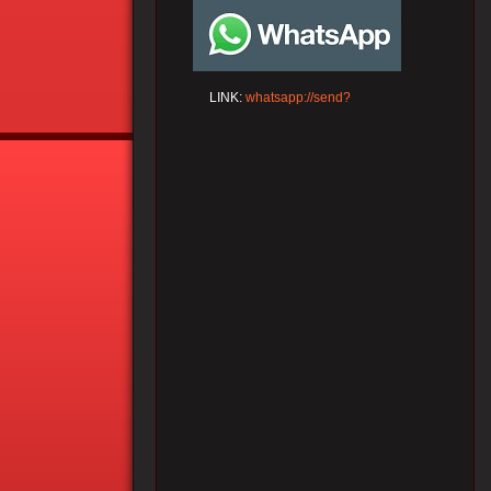
LINK:
whatsapp://send?