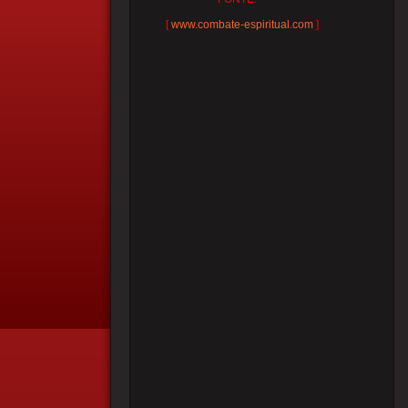
[
www.combate-espiritual.com
]